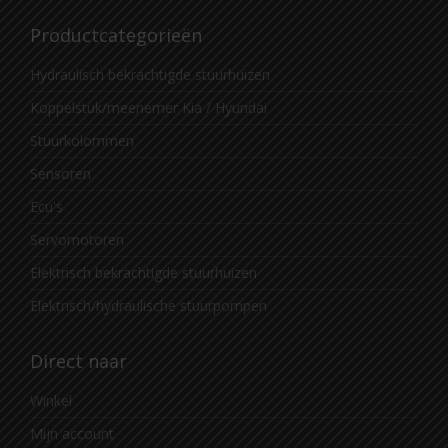
Productcategorieën
Hydraulisch bekrachtigde stuurhuizen
Koppelstuk/meenemer Kia / Hyundai
Stuurkolommen
Sensoren
Ecu's
Servomotoren
Elektrisch bekrachtigde stuurhuizen
Elektrisch/hydraulische stuurpompen
Direct naar
Winkel
Mijn account