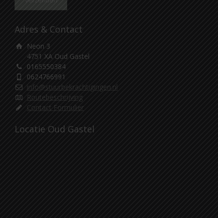
Adres & Contact
Neon 3
4751 XA Oud Gastel
0165550384
0624766991
info@stuurbekrachtigingen.nl
Routebeschrijving
Contact Formulier
Locatie Oud Gastel