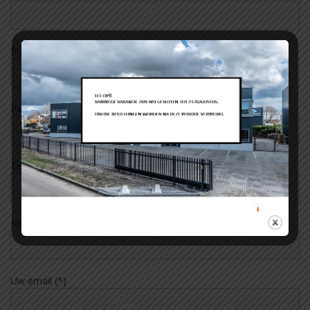
Postcode
Plaats
Tel.
Kenteken
Uw email (*)