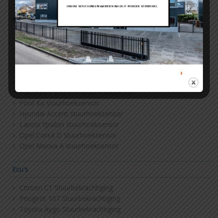
Sensoren
Alfa Romeo Mito stuurhoeksensor
Fiat 500 stuurhoeksensor
Fiat Grande Punto 199 stuurhoeksensor
Fiat Panda stuurhoeksensor
Fiat Punto 188 stuurhoeksensor
Fiat Punto Evo 199 stuurhoeksensor
Ford Ka stuurhoeksensor
Hyundai Accent stuurhoeksensor
Lancia Ypsilon stuurhoeksensor
Opel Corsa D stuurhoeksensor
Opel Meriva A stuurhoeksensor
Ecu's
Citroen C1 Stuurbekrachtiging
Peugeot 107 Stuurbekrachtiging
Toyota Aygo Stuurbekrachtiging