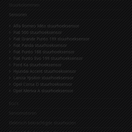
Stuurkolommen
Sensoren
Alfa Romeo Mito stuurhoeksensor
Fiat 500 stuurhoeksensor
Fiat Grande Punto 199 stuurhoeksensor
Fiat Panda stuurhoeksensor
Fiat Punto 188 stuurhoeksensor
Fiat Punto Evo 199 stuurhoeksensor
Ford Ka stuurhoeksensor
Hyundai Accent stuurhoeksensor
Lancia Ypsilon stuurhoeksensor
Opel Corsa D stuurhoeksensor
Opel Meriva A stuurhoeksensor
Ecu's
Servomotoren
Elektrisch bekrachtigde stuurhuizen