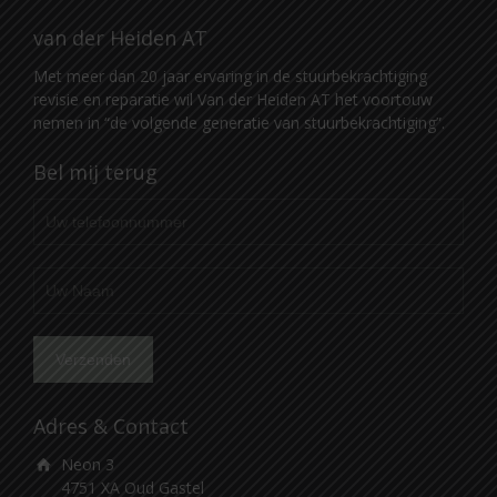
van der Heiden AT
Met meer dan 20 jaar ervaring in de stuurbekrachtiging
revisie en reparatie wil Van der Heiden AT het voortouw
nemen in “de volgende generatie van stuurbekrachtiging”.
Bel mij terug
Adres & Contact
Neon 3
4751 XA Oud Gastel