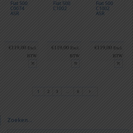
Fiat 500
Fiat 500
Fiat 500
C0074
C1002
C1002
ASR
ASR
€
119,00
€
119,00
€
119,00
Excl.
Excl.
Excl.
BTW
BTW
BTW
1
2
3
…
6
Zoeken…