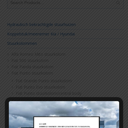
Hydraulisch bekrachtigde stuurhuizen
Koppelstuk/meenemer Kia / Hyundai
Stuurkolommen
Alfa Romeo Mito stuurkolom
Fiat 500 stuurkolom
Fiat Panda stuurkolom
Fiat Punto stuurkolom
Fiat Grande Punto stuurkolom
Fiat Punto Evo stuurkolom
Fiat Punto stuurkolom/central body
Ford Ka II stuurkolom
Hyundai Accent stuurkolom
Lancia Ypsilon stuurkolom
Opel Corsa D stuurkolom
Opel Meriva A stuurkolom