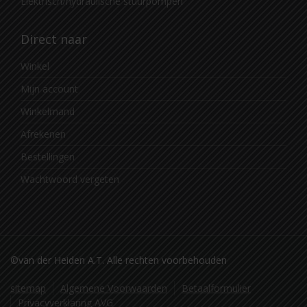
Elektrisch/hydraulische stuurpompen
Direct naar
Winkel
Mijn account
Winkelmand
Afrekenen
Bestellingen
Wachtwoord vergeten
©van der Heiden A.T. Alle rechten voorbehouden
sitemap
Algemene Voorwaarden
Betaalformulier
Privacyverklaring AVG