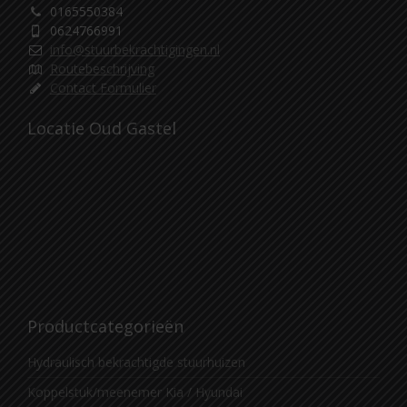
0165550384
0624766991
info@stuurbekrachtigingen.nl
Routebeschrijving
Contact Formulier
Locatie Oud Gastel
Productcategorieën
Hydraulisch bekrachtigde stuurhuizen
Koppelstuk/meenemer Kia / Hyundai