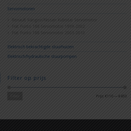
Servomotoren
Renault Kangoo/Nissan Kubistar Servomotor
Fiat Punto 188 Servomotor 1999-2002
Fiat Punto 188 Servomotor 2003-2010
Elektrisch bekrachtigde stuurhuizen
Elektrisch/hydraulische stuurpompen
Filter op prijs
Min
Ma
Filter
Prijs:
€110
—
€450