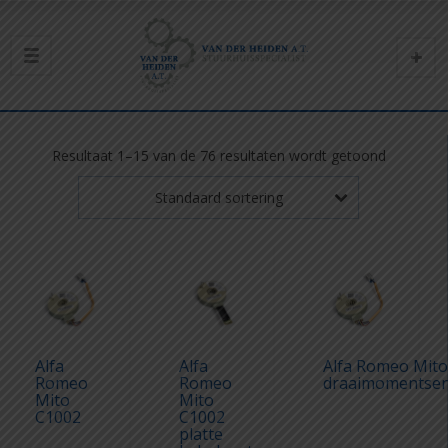
Resultaat 1–15 van de 76 resultaten wordt getoond
Standaard sortering
Alfa
Alfa
Alfa Romeo Mit
Romeo
Romeo
draaimomentse
Mito
Mito
C1002
C1002
platte