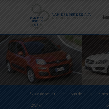
Hom
*Voor de beschikbaarheid van de stuurkolommen 
ZWART
–
D