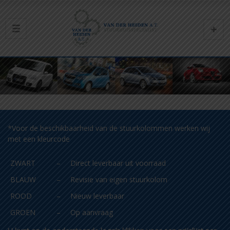
*Voor de beschikbaarheid van de stuurkolommen werken wij
met een kleurcode
ZWART
–
Direct leverbaar uit voorraad
BLAUW
–
Revisie van eigen stuurkolom
ROOD
–
Nieuw leverbaar
GROEN
–
Op aanvraag