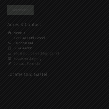
Adres & Contact
Neon 3
4751 XA Oud Gastel
0165550384
0624766991
info@stuurbekrachtigingen.nl
Routebeschrijving
Contact Formulier
Locatie Oud Gastel