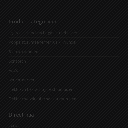
Productcategorieën
Hydraulisch bekrachtigde stuurhuizen
Koppelstuk/meenemer Kia / Hyundai
Stuurkolommen
Sensoren
Ecu's
Servomotoren
Elektrisch bekrachtigde stuurhuizen
Elektrisch/hydraulische stuurpompen
Direct naar
Winkel