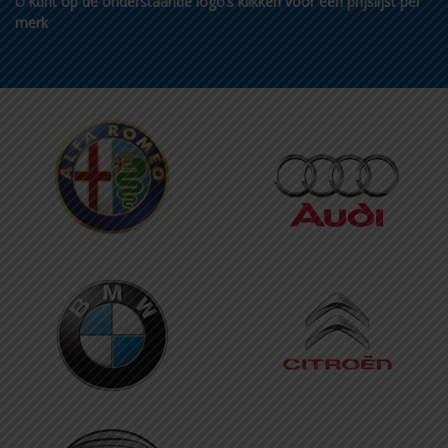
U kunt op de onderstaande logo’s klikken voor een prijslijst per
merk