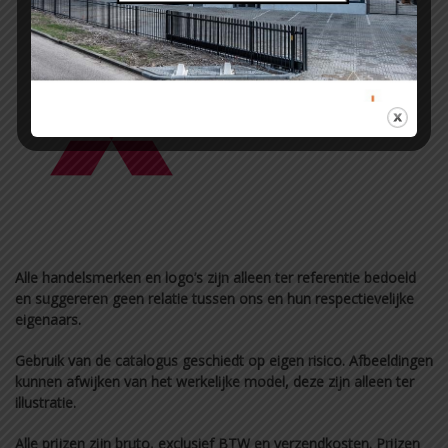
Alle handelsmerken en logo’s zijn alleen ter referentie bedoeld
en suggereren geen relatie tussen ons en hun respectievelijke
eigenaars.
Gebruik van de catalogus geschiedt op eigen risico. Afbeeldingen
kunnen afwijken van het werkelijke model, deze zijn alleen ter
illustratie.
Alle prijzen zijn bruto, exclusief BTW en verzendkosten. Prijzen