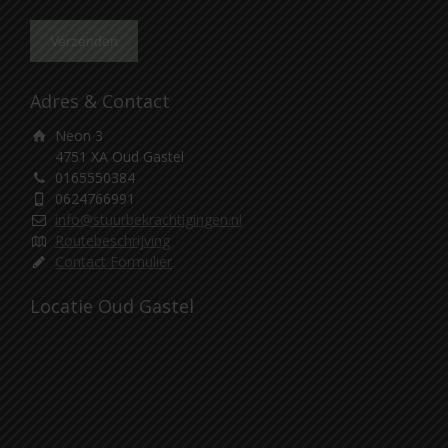
Adres & Contact
Neon 3
4751 XA Oud Gastel
0165550384
0624766991
info@stuurbekrachtigingen.nl
Routebeschrijving
Contact Formulier
Locatie Oud Gastel