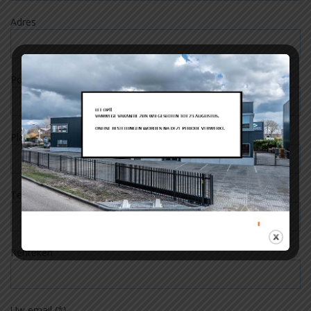
Adres
Postcode
Plaats
Tel.
Kenteken
Uw email (*)