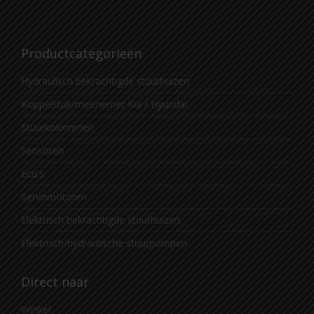
Productcategorieën
Hydraulisch bekrachtigde stuurhuizen
Koppelstuk/meenemer Kia / Hyundai
Stuurkolommen
Sensoren
Ecu's
Servomotoren
Elektrisch bekrachtigde stuurhuizen
Elektrisch/hydraulische stuurpompen
Direct naar
Winkel