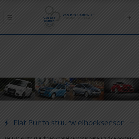
Fiat Punto stuurwielhoeksensor
De Fiat Punto stuurhoek/koppel sensor is bijna altijd de oorzaak