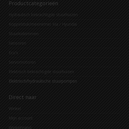
Productcategorieën
Hydraulisch bekrachtigde stuurhuizen
Koppelstuk/meenemer Kia / Hyundai
Stuurkolommen
Sensoren
Ecu's
Servomotoren
Elektrisch bekrachtigde stuurhuizen
Elektrisch/hydraulische stuurpompen
Direct naar
Winkel
Mijn account
Winkelmand