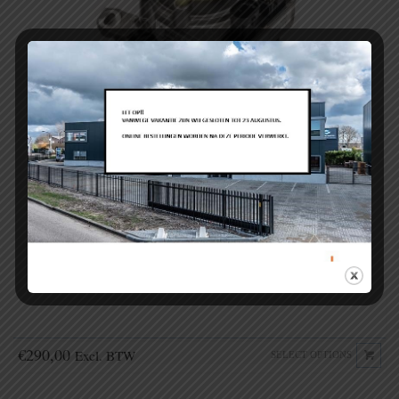
Elektrisch/hydraulische stuurpomp Nissan
Kubistar type II
€
290,00
Excl. BTW
SELECT OPTIONS