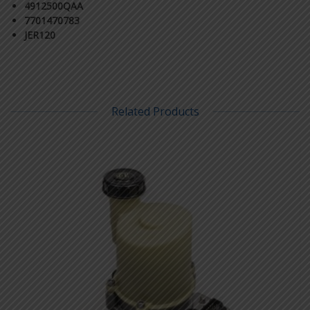
4912500QAA
7701470783
JER120
Related Products