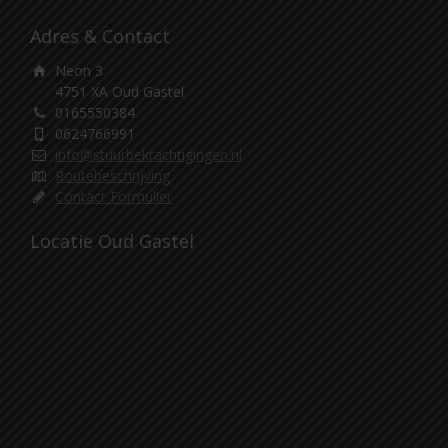
Adres & Contact
Neon 3
4751 XA Oud Gastel
0165550384
0624766991
info@stuurbekrachtigingen.nl
Routebeschrijving
Contact Formulier
Locatie Oud Gastel