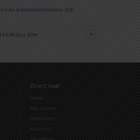
ord Ka draaimomentsensor ASR
Fiat 500 d
119,00
€
119,00
Excl. BTW
Exc
Direct naar
Winkel
Mijn account
Winkelmand
Afrekenen
Bestellingen