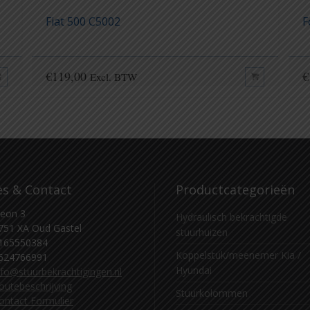
Fiat 500 C5002
F
€
119,00
€
Excl. BTW
es & Contact
Productcategorieën
eon 3
Hydraulisch bekrachtigde
751 XA Oud Gastel
stuurhuizen
165550384
Koppelstuk/meenemer Kia /
624766991
Hyundai
nfo@stuurbekrachtigingen.nl
outebeschrijving
Stuurkolommen
ontact Formulier