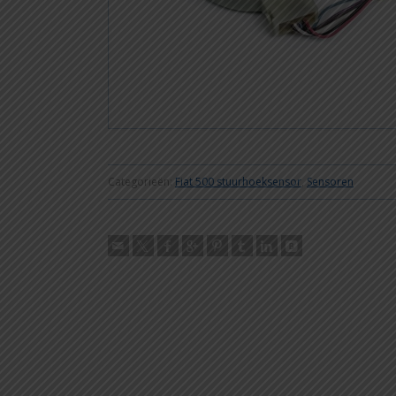
Categorieën:
Fiat 500 stuurhoeksensor
,
Sensoren