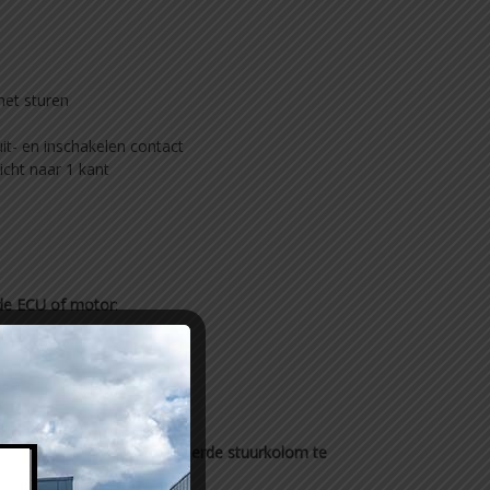
het sturen
it- en inschakelen contact
icht naar 1 kant
 de ECU of motor
:
 aan een compleet gereviseerde stuurkolom te