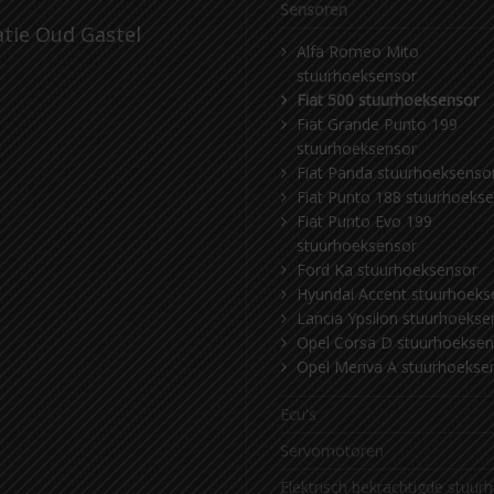
Sensoren
atie Oud Gastel
Alfa Romeo Mito
stuurhoeksensor
Fiat 500 stuurhoeksensor
Fiat Grande Punto 199
stuurhoeksensor
Fiat Panda stuurhoeksenso
Fiat Punto 188 stuurhoeks
Fiat Punto Evo 199
stuurhoeksensor
Ford Ka stuurhoeksensor
Hyundai Accent stuurhoeks
Lancia Ypsilon stuurhoekse
Opel Corsa D stuurhoeksen
Opel Meriva A stuurhoekse
Ecu's
Servomotoren
Elektrisch bekrachtigde stuur