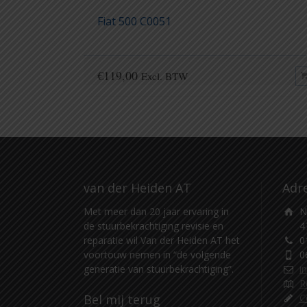
Fiat 500 C0051
€
119,00
Excl. BTW
van der Heiden AT
Adr
Met meer dan 20 jaar ervaring in
N
de stuurbekrachtiging revisie en
4
reparatie wil Van der Heiden AT het
0
voortouw nemen in “de volgende
0
generatie van stuurbekrachtiging”.
i
R
Bel mij terug
C