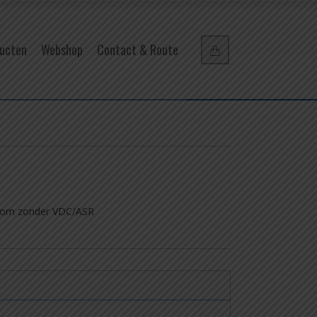
ucten
Webshop
Contact & Route
kolom zonder VDC/ASR