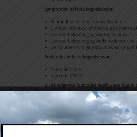
Symptomen defecte koppelsensor:
Er brandt een lampje op uw dashboard
Uw stuur trilt stuur of hoort u een brom bij 
Uw stuurbekrachtiging valt regelmatig uit
Uw stuurbekrachtiging werkt vaak weer na u
De stuurbekrachtiging stuurt zwaar of juist l
Foutcodes defecte koppelsensor:
foutcode C1002
foutcode C5002
Bij de volgende foutcodes heeft u een fout in
foutcode C1001
foutcode C1006
foutcode C0051
foutcode C0074
Heeft u een van deze foutcodes dan raden wij
bestellen.