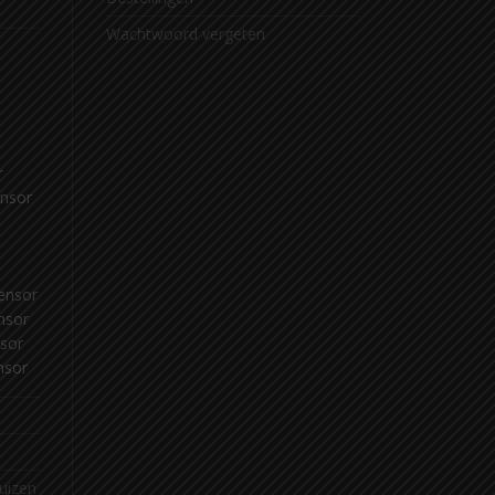
Wachtwoord vergeten
r
ensor
ensor
nsor
sor
nsor
huizen