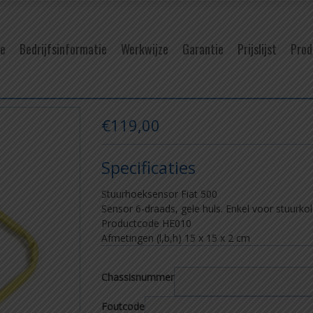
e
Bedrijfsinformatie
Werkwijze
Garantie
Prijslijst
Prod
€
119,00
Specificaties
Stuurhoeksensor Fiat 500
Sensor 6-draads, gele huls. Enkel voor stuur
Productcode HE010
Afmetingen (l,b,h) 15
x 15 x 2 cm
Chassisnummer
Foutcode