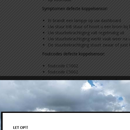
Symptomen defecte koppelsensor:
Er brandt een lampje op uw dashboard
Uw stuur trilt stuur of hoort u een brom bij 
Uw stuurbekrachtiging valt regelmatig uit
Uw stuurbekrachtiging werkt vaak weer na u
De stuurbekrachtiging stuurt zwaar of juist l
Foutcodes defecte koppelsensor:
foutcode C1002
foutcode C5002
Bij de volgende foutcodes heeft u een fout in
foutcode C1001
foutcode C1006
Heeft u een van deze foutcodes dan raden wij
bestellen.