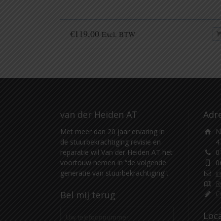
€
119,00
Excl. BTW
van der Heiden AT
Adr
Met meer dan 20 jaar ervaring in
N
de stuurbekrachtiging revisie en
4
reparatie wil Van der Heiden AT het
0
voortouw nemen in “de volgende
0
generatie van stuurbekrachtiging”.
i
R
Bel mij terug
C
Loc