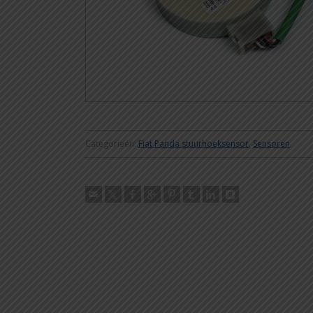
Categorieën:
Fiat Panda stuurhoeksensor
,
Sensoren