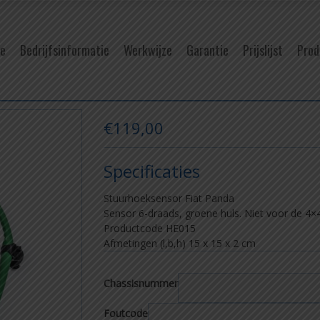
e
Bedrijfsinformatie
Werkwijze
Garantie
Prijslijst
Prod
€
119,00
Specificaties
Stuurhoeksensor Fiat Panda
Sensor 6-draads, groene huls. Niet voor de 4×4
Productcode HE015
Afmetingen (l,b,h) 15
x 15 x 2 cm
Chassisnummer
Foutcode