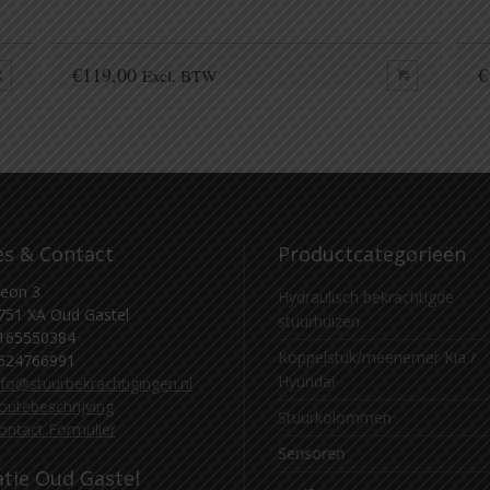
€
119,00
€
Excl. BTW
es & Contact
Productcategorieën
eon 3
Hydraulisch bekrachtigde
751 XA Oud Gastel
stuurhuizen
165550384
Koppelstuk/meenemer Kia /
624766991
Hyundai
nfo@stuurbekrachtigingen.nl
outebeschrijving
Stuurkolommen
ontact Formulier
Sensoren
atie Oud Gastel