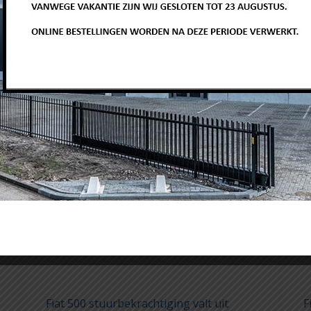
Related Products
Fiat 500 stuurbekrachtiging valt uit
F