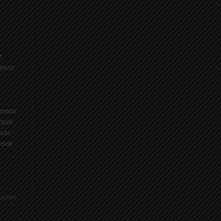
r
ensor
ensor
nsor
sor
nsor
huizen