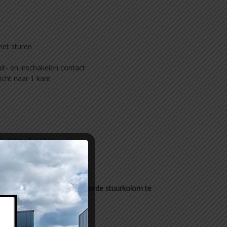
het sturen
it- en inschakelen contact
icht naar 1 kant
 de ECU of motor
:
 aan een compleet gereviseerde stuurkolom te