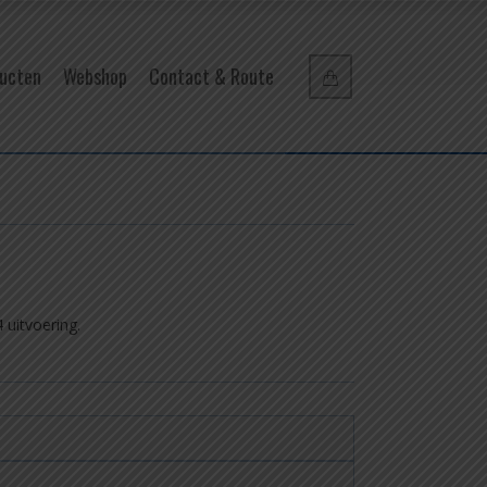
ucten
Webshop
Contact & Route
 uitvoering.