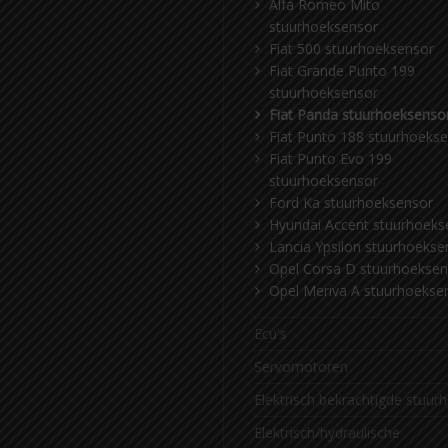
Alfa Romeo Mito
stuurhoeksensor
Fiat 500 stuurhoeksensor
Fiat Grande Punto 199
stuurhoeksensor
Fiat Panda stuurhoeksenso
Fiat Punto 188 stuurhoeks
Fiat Punto Evo 199
stuurhoeksensor
Ford Ka stuurhoeksensor
Hyundai Accent stuurhoeks
Lancia Ypsilon stuurhoekse
Opel Corsa D stuurhoeksen
Opel Meriva A stuurhoekse
Ecu's
Servomotoren
Elektrisch bekrachtigde stuur
Elektrisch/hydraulische