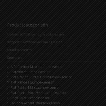
Productcategorieën
Hydraulisch bekrachtigde stuurhuizen
Koppelstuk/meenemer Kia / Hyundai
Stuurkolommen
Sensoren
Alfa Romeo Mito stuurhoeksensor
Fiat 500 stuurhoeksensor
Fiat Grande Punto 199 stuurhoeksensor
Fiat Panda stuurhoeksensor
Fiat Punto 188 stuurhoeksensor
Fiat Punto Evo 199 stuurhoeksensor
Ford Ka stuurhoeksensor
Hyundai Accent stuurhoeksensor