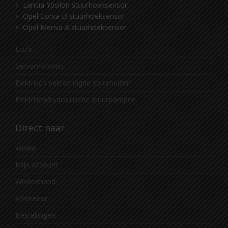
Lancia Ypsilon stuurhoeksensor
Opel Corsa D stuurhoeksensor
Opel Meriva A stuurhoeksensor
Ecu's
Servomotoren
Elektrisch bekrachtigde stuurhuizen
Elektrisch/hydraulische stuurpompen
Direct naar
Winkel
Mijn account
Winkelmand
Afrekenen
Bestellingen