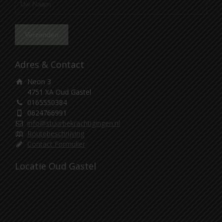
Adres & Contact
Neon 3
4751 XA Oud Gastel
0165550384
0624766991
info@stuurbekrachtigingen.nl
Routebeschrijving
Contact Formulier
Locatie Oud Gastel