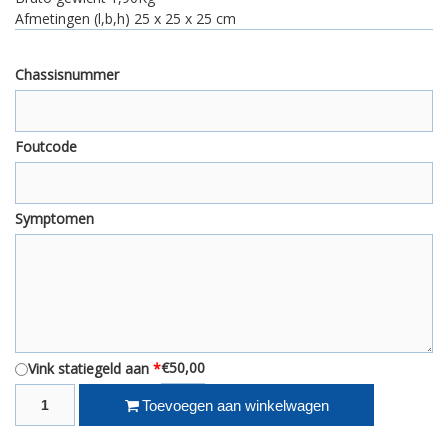
Afmetingen (l,b,h) 25 x 25 x 25 cm
Chassisnummer
Foutcode
Symptomen
€50,00
Vink statiegeld aan
*
Fiat Punto Stuurbekrachtigingsmotor 46821891 6971 aantal
Toevoegen aan winkelwagen