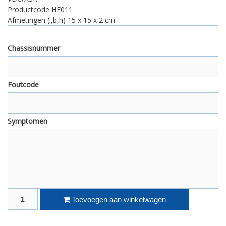
Productcode HE011
Afmetingen (l,b,h) 15
x 15 x 2 cm
Chassisnummer
Foutcode
Symptomen
Ford Ka koppelsensor ASR aantal
Toevoegen aan winkelwagen