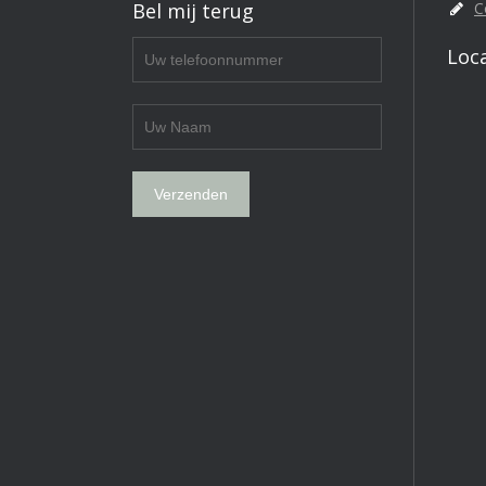
Bel mij terug
C
Loc