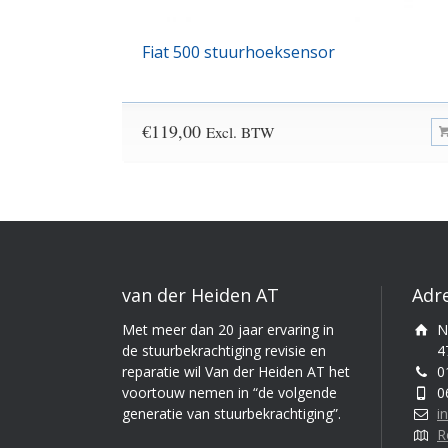
Fiat 500 stuurhoeksensor
€
119,00
Excl. BTW
van der Heiden AT
Adr
Met meer dan 20 jaar ervaring in
N
de stuurbekrachtiging revisie en
4
reparatie wil Van der Heiden AT het
0
voortouw nemen in “de volgende
0
generatie van stuurbekrachtiging”.
i
R