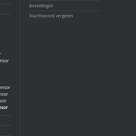
Bestellingen
Wachtwoord vergeten
r
ensor
ensor
nsor
sor
nsor