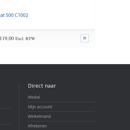
iat 500 C1002
Ford Ka st
119,00
€
119,00
Excl. BTW
Exc
Direct naar
Winkel
Mijn account
Winkelmand
Afrekenen