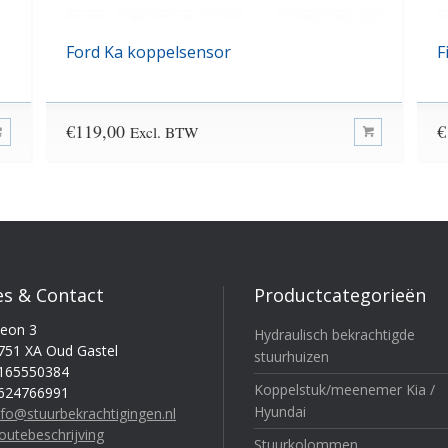
Ford Ka koppelsensor
F
€
119,00
€
Excl. BTW
es & Contact
Productcategorieën
eon 3
Hydraulisch bekrachtigde
751 XA Oud Gastel
stuurhuizen
165550384
Koppelstuk/meenemer Kia /
624766991
Hyundai
nfo@stuurbekrachtigingen.nl
outebeschrijving
Stuurkolommen