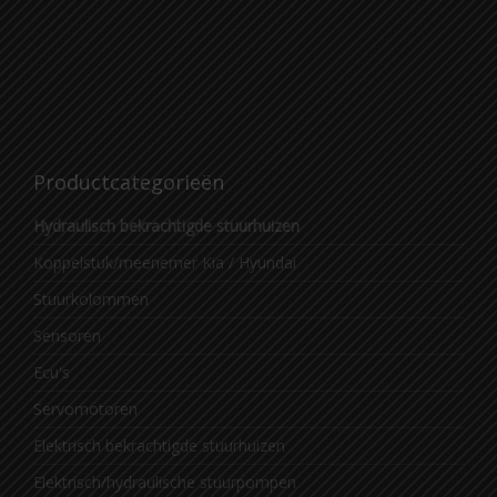
Productcategorieën
Hydraulisch bekrachtigde stuurhuizen
Koppelstuk/meenemer Kia / Hyundai
Stuurkolommen
Sensoren
Ecu's
Servomotoren
Elektrisch bekrachtigde stuurhuizen
Elektrisch/hydraulische stuurpompen