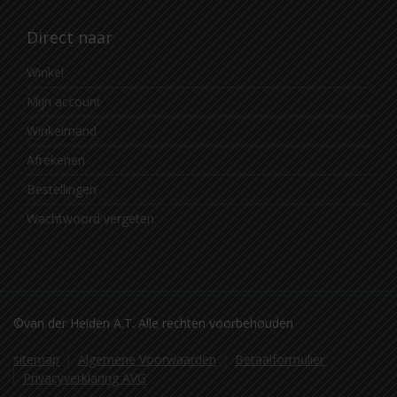
Direct naar
Winkel
Mijn account
Winkelmand
Afrekenen
Bestellingen
Wachtwoord vergeten
©van der Heiden A.T. Alle rechten voorbehouden
sitemap
Algemene Voorwaarden
Betaalformulier
Privacyverklaring AVG