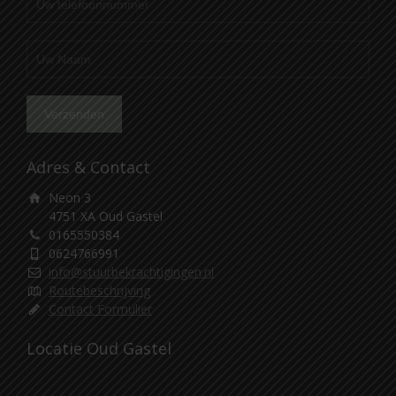
Adres & Contact
Neon 3
4751 XA Oud Gastel
0165550384
0624766991
info@stuurbekrachtigingen.nl
Routebeschrijving
Contact Formulier
Locatie Oud Gastel