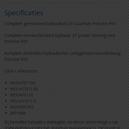
Specificaties
Compleet gereviseerd hydraulisch ZF stuurhuis Porsche 993
Complete remanufactured hydraulic ZF power steering rack
Porsche 993
Komplett überholtes hydraulisches Lenkgetriebe/servolenkung
Porsche 993
OEM / references:
99334701100
993.347.011.00
993347011X
993.347.011.X
KS01000792
JRP1086
Bij bestellen betaald u statiegeld, na retour sturen krijgt u uw
statiegeld terug mits het stuurhuis reviseerbaar is. Dit houdt in: