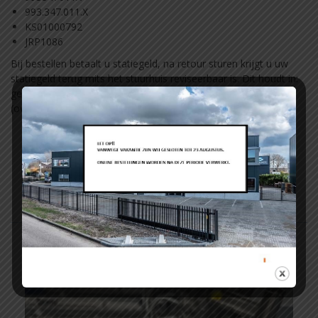
993.347.011.X
KS01000792
JRP1086
Bij bestellen betaalt u statiegeld, na retour sturen krijgt u uw
statiegeld terug mits het stuurhuis reviseerbaar is. Dit houdt in:
geen kromme behuizing, geen kromme tandheugel en geen
(overmatige) roest/waterschade op de tandheugel.
Related Products