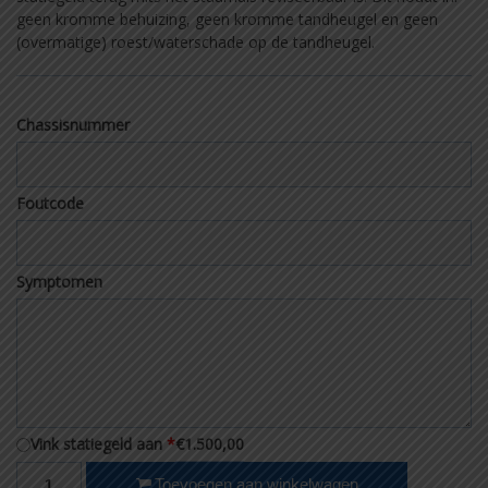
geen kromme behuizing, geen kromme tandheugel en geen
(overmatige) roest/waterschade op de tandheugel.
Chassisnummer
Foutcode
Symptomen
€1.500,00
Vink statiegeld aan
*
Revisie stuurhuis Porsche 911/993 993.347.011.00 aantal
Toevoegen aan winkelwagen