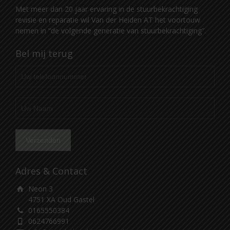
Met meer dan 20 jaar ervaring in de stuurbekrachtiging
revisie en reparatie wil Van der Heiden AT het voortouw
nemen in “de volgende generatie van stuurbekrachtiging”.
Bel mij terug
Adres & Contact
Neon 3
4751 XA Oud Gastel
0165550384
0624766991