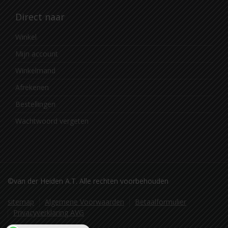
Direct naar
Winkel
Mijn account
Winkelmand
Afrekenen
Bestellingen
Wachtwoord vergeten
©van der Heiden A.T. Alle rechten voorbehouden
sitemap
Algemene Voorwaarden
Betaalformulier
Privacyverklaring AVG