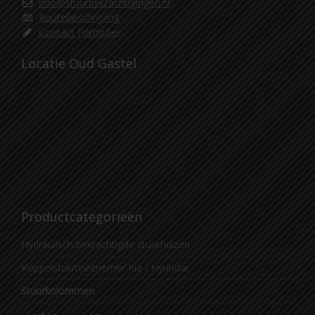
info@stuurbekrachtigingen.nl
Routebeschrijving
Contact Formulier
Locatie Oud Gastel
Productcategorieën
Hydraulisch bekrachtigde stuurhuizen
Koppelstuk/meenemer Kia / Hyundai
Stuurkolommen