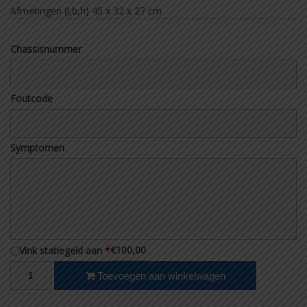
Afmetingen (l,b,h)
45 x 32 x 27 cm
Chassisnummer
Foutcode
Symptomen
€100,00
Vink statiegeld aan
*
Ruil revisie stuurkolom Fiat Grande Punto/Punto Evo OEM 5186032
Toevoegen aan winkelwagen