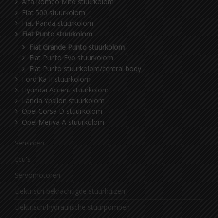
Alfa Romeo Mito stuurkolom
Fiat 500 stuurkolom
Fiat Panda stuurkolom
Fiat Punto stuurkolom
Fiat Grande Punto stuurkolom
Fiat Punto Evo stuurkolom
Fiat Punto stuurkolom/central body
Ford Ka II stuurkolom
Hyundai Accent stuurkolom
Lancia Ypsilon stuurkolom
Opel Corsa D stuurkolom
Opel Meriva A stuurkolom
Sensoren
Ecu's
Servomotoren
Elektrisch bekrachtigde stuurhuizen
Elektrisch/hydraulische stuurpompen