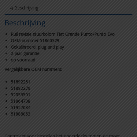
Beschrijving
Beschrijving
Ruil revisie stuurkolom Fiat Grande Punto/Punto Evo
OEM nummer 51860329
Gekalibreerd, plug and play
2 jaar garantie
op voorraad
Vergelijkbare OEM nummers:
51892261
51892279
52055501
51864708
51927084
51888053
Controleer voor bestellen het onderdeelnummer, dit moet