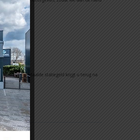
j de aankoop betaalde statiegeld krijgt u terug na