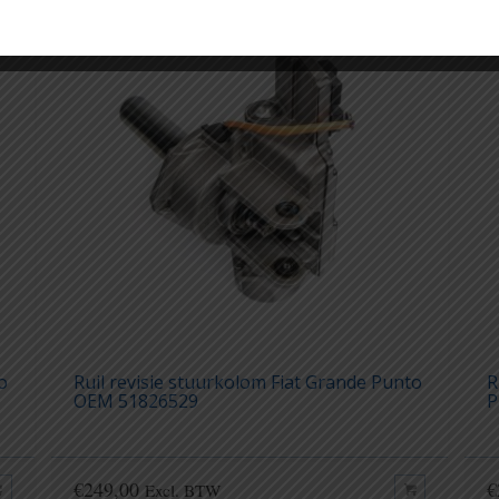
o
Ruil revisie stuurkolom Fiat Grande Punto
R
OEM 51826529
P
€
249,00
€
Excl. BTW