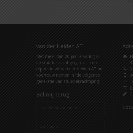
van der Heiden AT
Adr
Met meer dan 20 jaar ervaring in
N
de stuurbekrachtiging revisie en
4
reparatie wil Van der Heiden AT het
0
voortouw nemen in “de volgende
0
generatie van stuurbekrachtiging”.
i
R
Bel mij terug
C
Loc