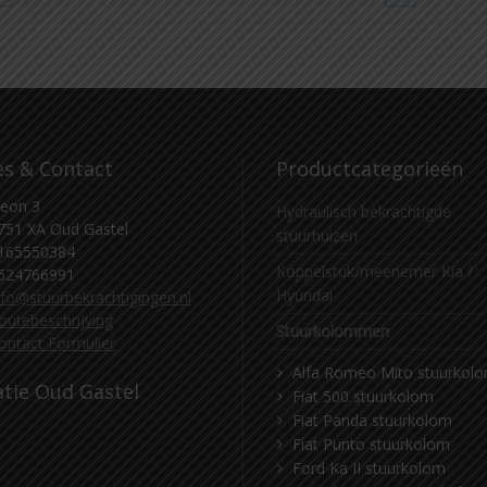
es & Contact
Productcategorieën
eon 3
Hydraulisch bekrachtigde
751 XA Oud Gastel
stuurhuizen
165550384
Koppelstuk/meenemer Kia /
624766991
Hyundai
nfo@stuurbekrachtigingen.nl
outebeschrijving
Stuurkolommen
ontact Formulier
Alfa Romeo Mito stuurkol
atie Oud Gastel
Fiat 500 stuurkolom
Fiat Panda stuurkolom
Fiat Punto stuurkolom
Ford Ka II stuurkolom