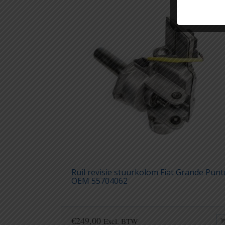
Ruil revisie stuurkolom Fiat Grande Punt
OEM 55704062
€
249,00
Excl. BTW