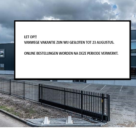
hiervan het juiste onderdeel kunnen bepalen.
Voorkomende foutcode stuurkolom Kia Soul:
defecte stuurhoeksensor
defecte koppelsensor
foutcode C125
foutcode C2400
foutcode C2401
foutcode C1260
Let op, stuurkolom betreft een ruil-unit. Het bi
inlevering van de oude unit.
Related Products