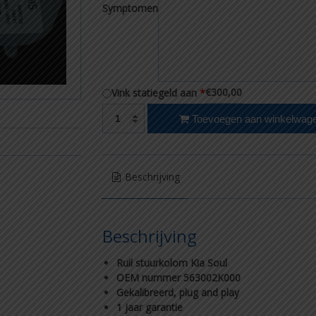
Symptomen
€300,00
Vink statiegeld aan
*
Ruil stuurkolom Kia Soul aantal
Toevoegen aan winkelwag
Beschrijving
Beschrijving
Ruil stuurkolom Kia Soul
OEM nummer 563002K000
Gekalibreerd, plug and play
1 jaar garantie