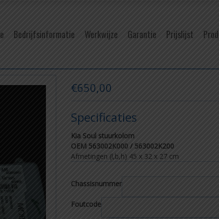
e
Bedrijfsinformatie
Werkwijze
Garantie
Prijslijst
Prod
€
650,00
Specificaties
Kia Soul stuurkolom
OEM 563002K000 / 563002K200
Afmetingen (l,b,h)
45 x 32 x 27 cm
Chassisnummer
Foutcode