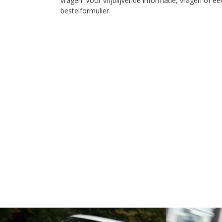
vragen. Voor vrijblijvende informatie, vragen of e
bestelformulier.