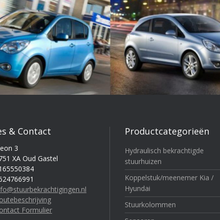
es & Contact
Productcategorieën
eon 3
Hydraulisch bekrachtigde
751 XA Oud Gastel
stuurhuizen
165550384
Koppelstuk/meenemer Kia /
624766991
Hyundai
nfo@stuurbekrachtigingen.nl
outebeschrijving
Stuurkolommen
ontact Formulier