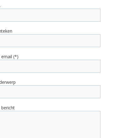
.
nteken
email (*)
derwerp
 bericht