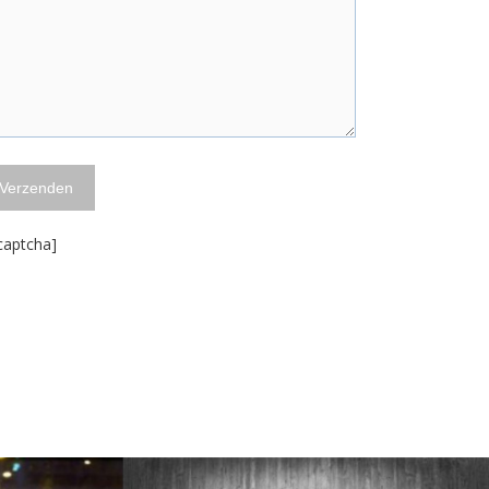
captcha]