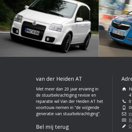
van der Heiden AT
Adr
Met meer dan 20 jaar ervaring in
N
de stuurbekrachtiging revisie en
4
reparatie wil Van der Heiden AT het
0
voortouw nemen in “de volgende
0
generatie van stuurbekrachtiging”.
i
R
Bel mij terug
C