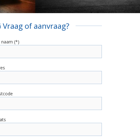
Vraag of aanvraag?
 naam (*)
res
stcode
ats