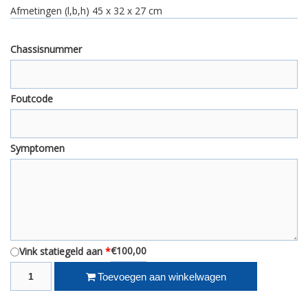
Afmetingen (l,b,h)
45 x 32 x 27 cm
Chassisnummer
Foutcode
Symptomen
€100,00
Vink statiegeld aan
*
Ruil revisie stuurkolom Fiat Grande Punto OEM 55704059 aantal
Toevoegen aan winkelwagen