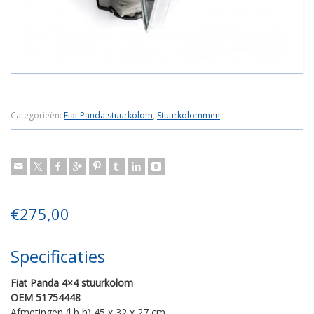
Categorieën:
Fiat Panda stuurkolom
,
Stuurkolommen
€
275,00
Specificaties
Fiat Panda 4×4 stuurkolom
OEM 51754448
Afmetingen (l,b,h)
45 x 32 x 27 cm